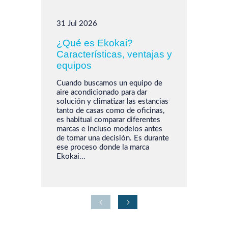
24
31 Jul 2026
Ca
¿Qué es Ekokai?
(I
Características, ventajas y
me
equipos
of
Cuando buscamos un equipo de
La 
aire acondicionado para dar
Ind
solución y climatizar las estancias
uno
tanto de casas como de oficinas,
imp
es habitual comparar diferentes
esp
marcas e incluso modelos antes
ene
de tomar una decisión. Es durante
Mu
ese proceso donde la marca
ma
Ekokai...
con