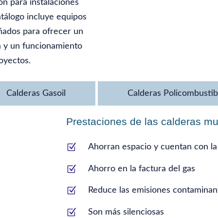
ión para instalaciones
tálogo incluye equipos
eñados para ofrecer un
ca y un funcionamiento
royectos.
Calderas Gasoil
Calderas Policombustib
Prestaciones de las calderas m
Z
Ahorran espacio y cuentan con la
Z
Ahorro en la factura del gas
Z
Reduce las emisiones contaminan
Z
Son más silenciosas