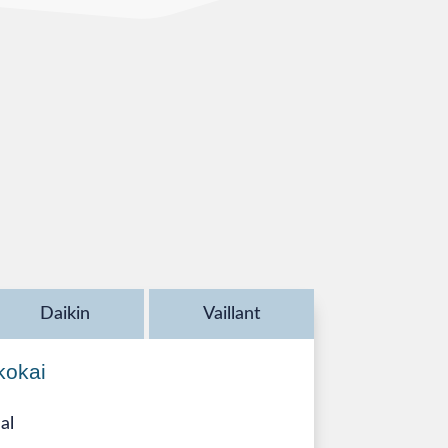
Daikin
Vaillant
kokai
al