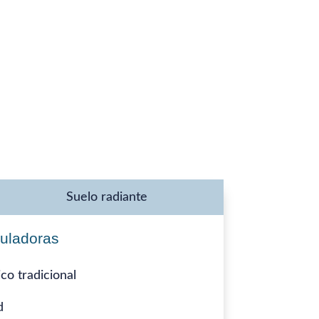
Suelo radiante
culadoras
co tradicional
d