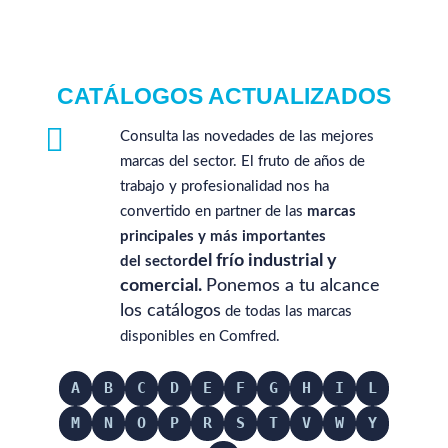
CATÁLOGOS ACTUALIZADOS

Consulta las novedades de las mejores
marcas del sector. El fruto de años de
trabajo y profesionalidad nos ha
convertido en partner de las
marcas
principales y más importantes
del
frío industrial y
del
sector
comercial.
Ponemos a tu alcance
los
catálogos
de todas las marcas
disponibles en Comfred.
A
B
C
D
E
F
G
H
I
L
M
N
O
P
R
S
T
V
W
Y