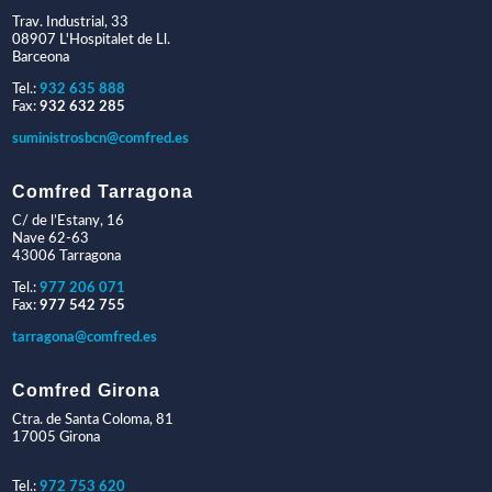
Trav. Industrial, 33
08907 L'Hospitalet de Ll.
Barceona
Tel.:
932 635 888
Fax:
932 632 285
suministrosbcn@comfred.es
Comfred Tarragona
C/ de l’Estany, 16
Nave 62-63
43006 Tarragona
Tel.:
977 206 071
Fax:
977 542 755
tarragona@comfred.es
Comfred Girona
Ctra. de Santa Coloma, 81
17005 Girona
Tel.:
972 753 620