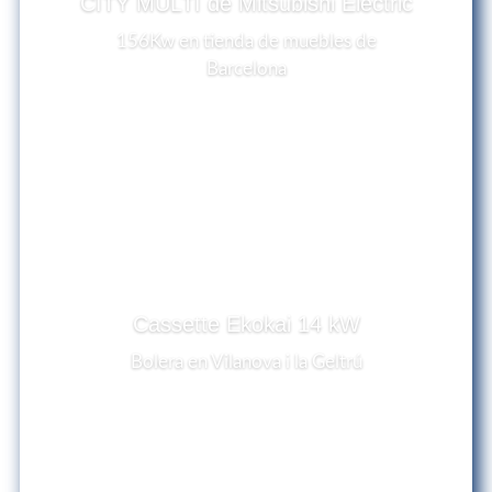
CITY MULTI de Mitsubishi Electric
156Kw en tienda de muebles de
Barcelona
Cassette Ekokai 14 kW
Bolera en Vilanova i la Geltrú