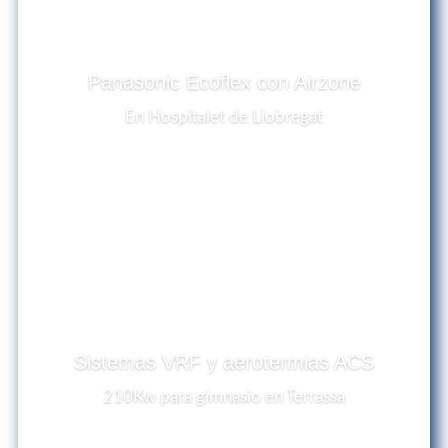
Panasonic Ecoflex con Airzone
En Hospitalet de Llobregat
Sistemas VRF y aerotermias ACS
210Kw para gimnasio en Terrassa