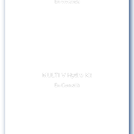
En vivienda
MULTI V Hydro Kit
En Cornellà