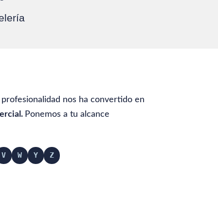
elería
y profesionalidad nos ha convertido en
ercial.
Ponemos a tu alcance
V
W
Y
Z