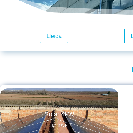
Lleida
Solar 4kW
En nave