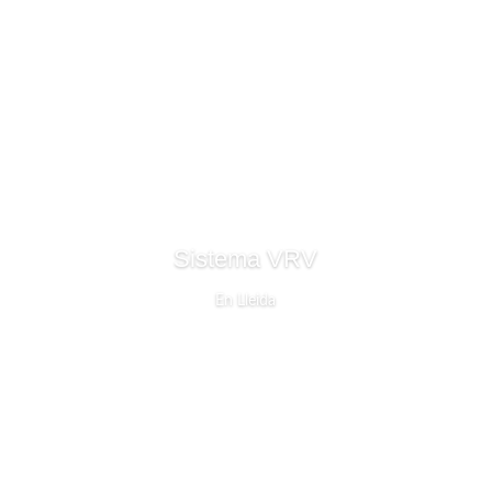
Sistema VRV
En Lleida