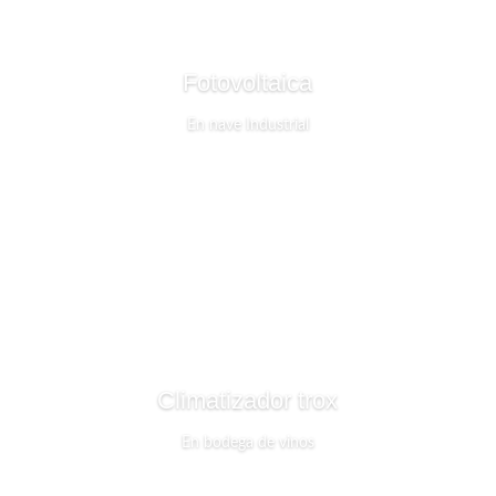
Fotovoltaica
En nave Industrial
Climatizador trox
En bodega de vinos