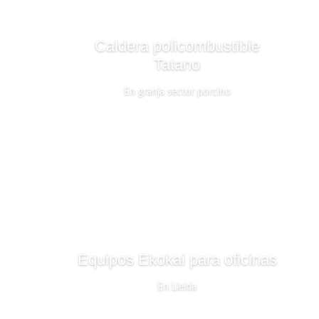
Caldera policombustible
Tatano
En granja sector porcino
Equipos Ekokai para oficinas
En Lleida