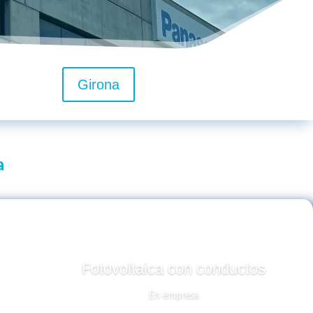
Girona
a
Fotovoltaica con conductos
En empresa