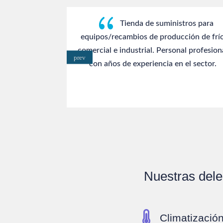
{
Tienda de suministros para
de Miguel y
equipos/recambios de producción de frí
 muy buenos
comercial e industrial. Personal profesion
alidad.
con años de experiencia en el sector.
Nuestras dele

Climatizació