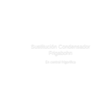
Sustitución Condensador
Frigabohn
En central frigorífica