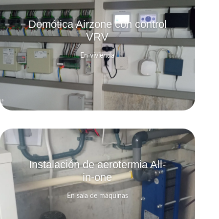
Domótica Airzone con control
VRV
En vivienda
Instalación de aerotermia All-
in-one
En sala de máquinas