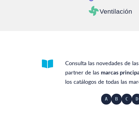

Ventilación

Consulta las novedades de las
partner de las
marcas princip
los
catálogos
de todas las mar
A
B
C
D