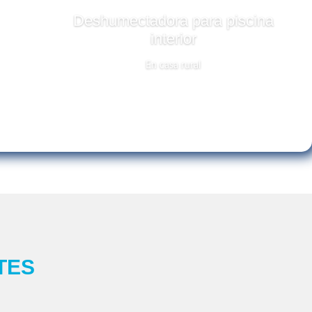
Deshumectadora para piscina
interior
En casa rural
TES