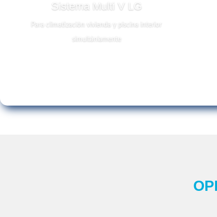
Sistema Multi V LG
Para climatización vivienda y piscina interior
simultániamente
OP