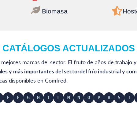


Biomasa
Host
CATÁLOGOS ACTUALIZADOS
 mejores marcas del sector. El fruto de años de trabajo 
ales y más importantes del
sector
del
frío industrial y com
cas disponibles en Comfred.
E
F
G
H
I
L
M
N
O
P
R
S
T