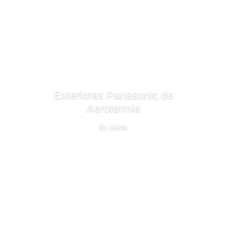
Exteriores Panasonic de
Aerotermia
En Lleida